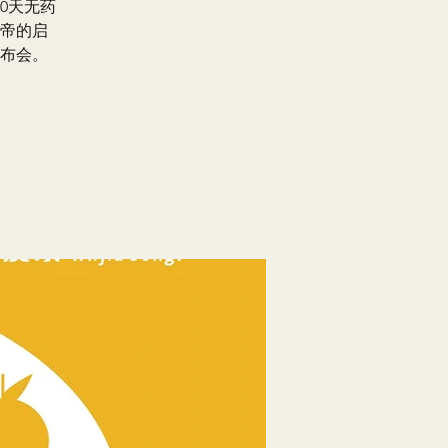
0天无药
帝的启
布会。