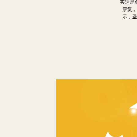
实这是
康复，
示，圣