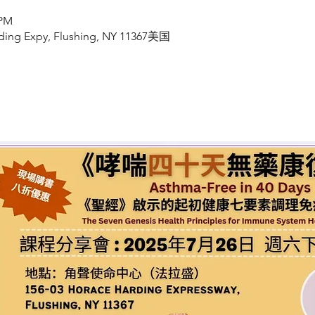
 PM
ding Expy, Flushing, NY 11367美国